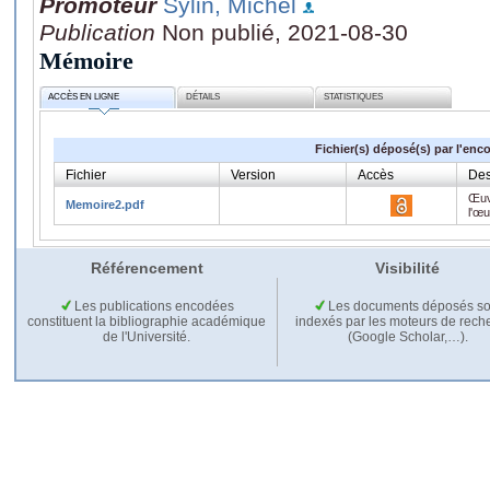
Promoteur
Sylin, Michel
Publication
Non publié, 2021-08-30
Mémoire
ACCÈS EN LIGNE
DÉTAILS
STATISTIQUES
Fichier(s) déposé(s) par l'enc
Fichier
Version
Accès
Des
Œuv
Memoire2.pdf
l'œ
Référencement
Visibilité
Les publications encodées
Les documents déposés so
constituent la bibliographie académique
indexés par les moteurs de rech
de l'Université.
(Google Scholar,…).