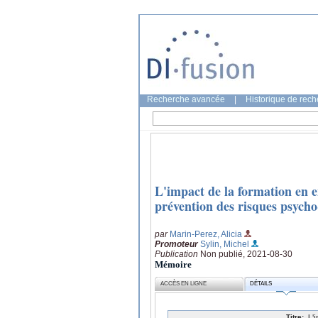
Recherche avancée
|
Historique de rec
L'impact de la formation en en
prévention des risques psycho
par
Marin-Perez, Alicia
Promoteur
Sylin, Michel
Publication
Non publié, 2021-08-30
Mémoire
ACCÈS EN LIGNE
DÉTAILS
Titre:
L'