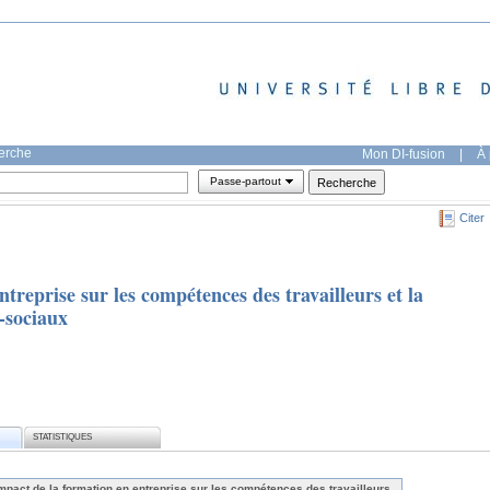
herche
Mon DI-fusion
|
À 
Passe-partout
Citer
treprise sur les compétences des travailleurs et la
-sociaux
STATISTIQUES
impact de la formation en entreprise sur les compétences des travailleurs