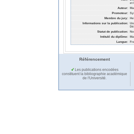
et
Auteur:
Ma
Promoteur:
Sy
Membre du jury:
He
Informations sur la publication:
Un
Dé
Statut de publication:
No
Intitulé du diplôme:
Ma
Langue:
Fr
Référencement
Les publications encodées
constituent la bibliographie académique
de l'Université.