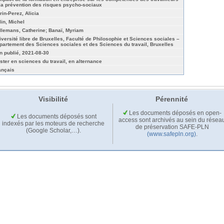
 la prévention des risques psycho-sociaux
rin-Perez, Alicia
lin, Michel
llemans, Catherine; Banaï, Myriam
iversité libre de Bruxelles, Faculté de Philosophie et Sciences sociales –
partement des Sciences sociales et des Sciences du travail, Bruxelles
n publié, 2021-08-30
ster en sciences du travail, en alternance
ançais
Visibilité
Pérennité
Les documents déposés en open-
Les documents déposés sont
access sont archivés au sein du résea
indexés par les moteurs de recherche
de préservation SAFE-PLN
(Google Scholar,…).
(www.safepln.org)
.