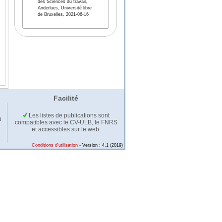
des Sciences du travail,
Anderlues, Université libre
de Bruxelles, 2021-06-16
Facilité
Les listes de publications sont
u
compatibles avec le CV-ULB, le FNRS
et accessibles sur le web.
Conditions d'utilisation
- Version : 4.1 (2019)