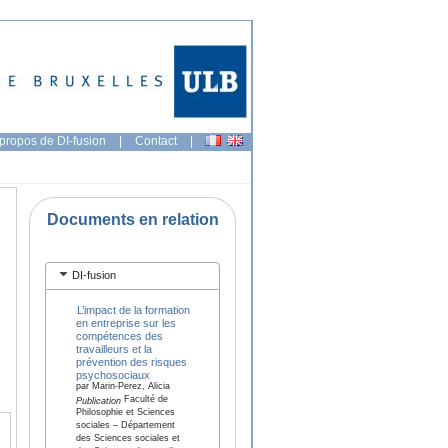
propos de DI-fusion
|
Contact
|
Documents en relation
DI-fusion
L’impact de la formation
en entreprise sur les
compétences des
travailleurs et la
prévention des risques
psychosociaux
par Marin-Perez, Alicia
Faculté de
Publication
Philosophie et Sciences
sociales – Département
des Sciences sociales et