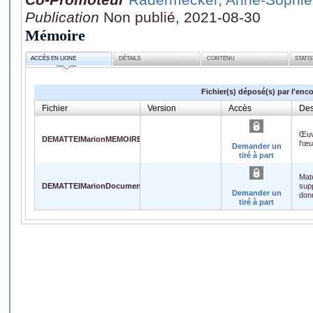
Publication
Non publié, 2021-08-30
Mémoire
ACCÈS EN LIGNE
DÉTAILS
CONTENU
STATI
Fichier(s) déposé(s) par l'enc
Fichier
Version
Accès
Des
Œuv
DEMATTEIMarionMEMOIRE.pdf
l'œ
Demander un
tiré à part
Maté
DEMATTEIMarionDocumentannexe.xlsx
supp
Demander un
donn
tiré à part