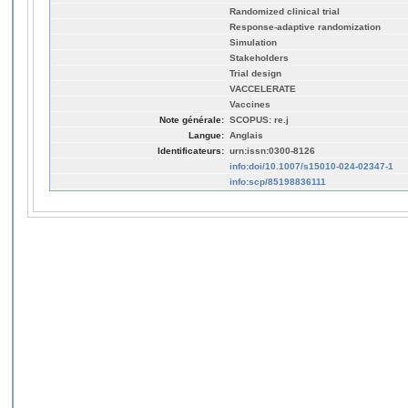
Randomized clinical trial
Response-adaptive randomization
Simulation
Stakeholders
Trial design
VACCELERATE
Vaccines
Note générale:
SCOPUS: re.j
Langue:
Anglais
Identificateurs:
urn:issn:0300-8126
info:doi/10.1007/s15010-024-02347-1
info:scp/85198836111