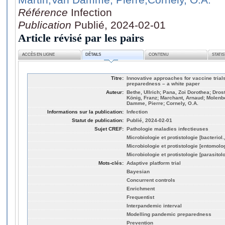
Référence
Infection
Publication
Publié, 2024-02-01
Article révisé par les pairs
ACCÈS EN LIGNE
DÉTAILS
CONTENU
STATI
Titre:
Innovative approaches for vaccine tria
preparedness – a white paper
Auteur:
Bethe, Ullrich; Pana, Zoi Dorothea; Dro
König, Franz; Marchant, Arnaud; Molenb
Damme, Pierre; Cornely, O.A.
Informations sur la publication:
Infection
Statut de publication:
Publié, 2024-02-01
Sujet CREF:
Pathologie maladies infectieuses
Microbiologie et protistologie [bacteriol
Microbiologie et protistologie [entomolo
Microbiologie et protistologie [parasitol
Mots-clés:
Adaptive platform trial
Bayesian
Concurrent controls
Enrichment
Frequentist
Interpandemic interval
Modelling pandemic preparedness
Prevention