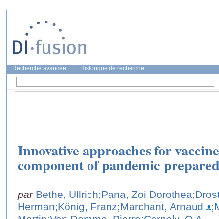
Recherche avancée
|
Historique de recherche
Innovative approaches for vaccine 
component of pandemic preparedn
par
Bethe, Ullrich
;Pana, Zoi Dorothea
;Dros
Herman
;König, Franz
;Marchant, Arnaud
;
Martin
;Van Damme, Pierre
;Cornely, O.A.