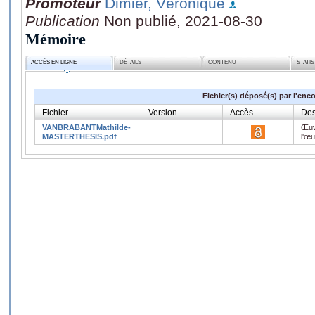
Promoteur
Dimier, Véronique
Publication
Non publié, 2021-08-30
Mémoire
ACCÈS EN LIGNE
DÉTAILS
CONTENU
STATI
Fichier(s) déposé(s) par l'enc
Fichier
Version
Accès
Des
VANBRABANTMathilde-
Œuv
MASTERTHESIS.pdf
l'œ