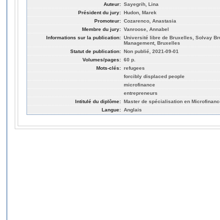
Auteur:
Sayegrih, Lina
Président du jury:
Hudon, Marek
Promoteur:
Cozarenco, Anastasia
Membre du jury:
Vanroose, Annabel
Informations sur la publication:
Université libre de Bruxelles, Solvay 
Management, Bruxelles
Statut de publication:
Non publié, 2021-09-01
Volumes/pages:
60 p.
Mots-clés:
refugees
forcibly displaced people
microfinance
entrepreneurs
Intitulé du diplôme:
Master de spécialisation en Microfinanc
Langue:
Anglais