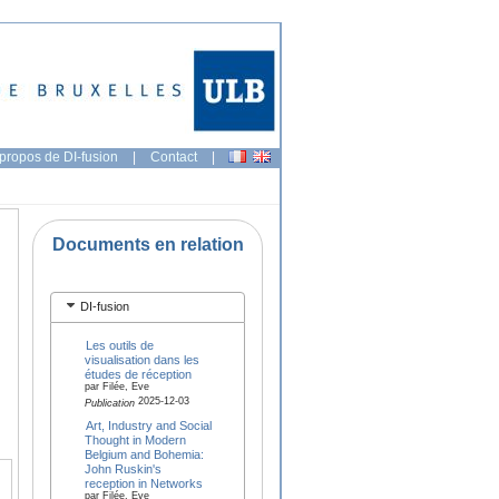
propos de DI-fusion
|
Contact
|
Documents en relation
DI-fusion
Les outils de
visualisation dans les
études de réception
par Filée, Eve
2025-12-03
Publication
Art, Industry and Social
Thought in Modern
Belgium and Bohemia:
John Ruskin's
reception in Networks
par Filée, Eve