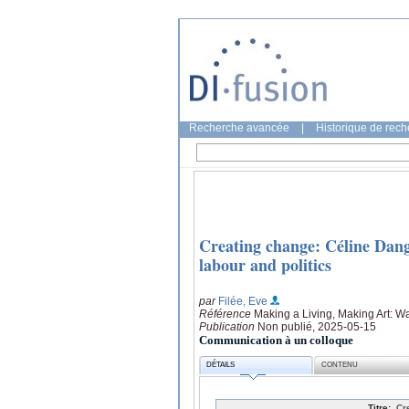
Recherche avancée
|
Historique de rec
Creating change: Céline Dango
labour and politics
par
Filée, Eve
Référence
Making a Living, Making Art: 
Publication
Non publié, 2025-05-15
Communication à un colloque
DÉTAILS
CONTENU
Titre:
Cr