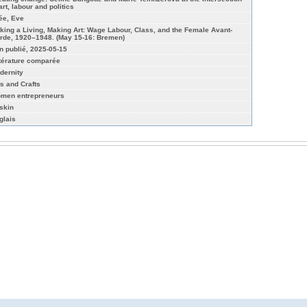
art, labour and politics
lée, Eve
king a Living, Making Art: Wage Labour, Class, and the Female Avant-
rde, 1920–1948. (May 15-16: Bremen)
n publié, 2025-05-15
ttérature comparée
dernity
ts and Crafts
men entrepreneurs
skin
glais