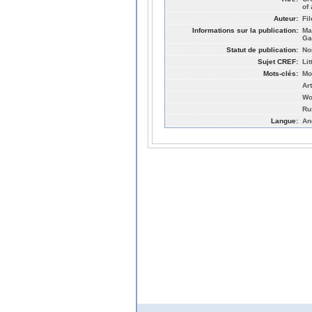
of 
Auteur:
Fi
Informations sur la publication:
Ma
Ga
Statut de publication:
No
Sujet CREF:
Li
Mots-clés:
Mo
Ar
Wo
Ru
Langue:
An