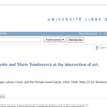
herche
Mon DI-fusion
|
À 
Passe-partout
Citer
tte and Marie Teinitzerová at the intersection of art,
Wage Labour, Class, and the Female Avant-Garde, 1920–1948. (May 15-16: Bremen)
eating change: Céline Dangotte and Marie Teinitzerová at the intersection