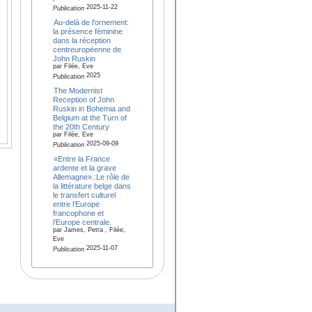
2025-11-22
Publication
Au-delà de l'ornement:
la présence féminine
dans la réception
centreuropéenne de
John Ruskin
par Filée, Eve
2025
Publication
The Modernist
Reception of John
Ruskin in Bohemia and
Belgium at the Turn of
the 20th Century
par Filée, Eve
2025-09-09
Publication
«Entre la France
ardente et la grave
Allemagne».:Le rôle de
la littérature belge dans
le transfert culturel
entre l’Europe
francophone et
l’Europe centrale.
par James, Petra , Filée,
Eve
2025-11-07
Publication