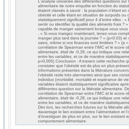
L'analyse univariée des différentes questions sur l
alimentaire de notre enquête en fonction du statut
étaient classés à savoir : la population n'étant en
obésité et celle étant en situation de surpoids ou 
statistiquement significatif pour 4 d'entre elles : 
sentir ou identifier la qualité des aliments frais ? 
capable de manger sainement lorsque vous vous s
, « Si vous mangez maintenant, tenez-vous compt
manger plus tard dans la journée ? » (p=0.03) et
sains, même si vos finances sont limitées ? » (p = 0
corrélation de Spearman entre l'IMC et le score ob
alimentaire, était de -0,28, ce qui indique une rela
entre les variables, et ce de manière statistiquemen
p=0,005).Conclusion : A travers cette recherche qua
constater que l’obésité est de plus en plus prése
informations présentes dans la littérature concer
l’obésité reste très alarmantes ainsi que ses con
individus (morbidité, mortalité et espérance de vi
variables étaient statistiquement significative apr
différentes question sur la littératie alimentaire. De
corrélation de Spearman entre l’IMC et le score obt
alimentaire, était de -0,28, ce qui indique une rela
entre les variables, et ce de manière statistiqueme
Dès lors, les recherches futures sur la littératie a
davantage le lien existant entre l’alimentation et l’o
d’investiguer de plus en plus, sur le lien existant en
comportement alimentaire.