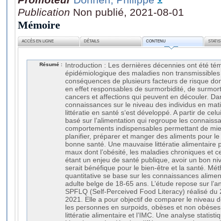
Publication
Non publié, 2021-08-01
Mémoire
ACCÈS EN LIGNE
DÉTAILS
CONTENU
STATI
Résumé :
Introduction : Les dernières décennies ont été t
épidémiologique des maladies non transmissibles
conséquences de plusieurs facteurs de risque dont 
en effet responsables de surmorbidité, de surmort
cancers et affections qui peuvent en découler. Da
connaissances sur le niveau des individus en mati
littératie en santé s‘est développé. A partir de celu
basé sur l’alimentation qui regroupe les connais
comportements indispensables permettant de mieu
planifier, préparer et manger des aliments pour le
bonne santé. Une mauvaise littératie alimentaire
maux dont l’obésité, les maladies chroniques et ce
étant un enjeu de santé publique, avoir un bon nive
serait bénéfique pour le bien-être et la santé. Mé
quantitative se base sur les connaissances alimen
adulte belge de 18-65 ans. L’étude repose sur l’a
SPFLQ (Self-Perceived Food Literacy) réalisé du 2
2021. Elle a pour objectif de comparer le niveau de
les personnes en surpoids, obèses et non obèses, et
littératie alimentaire et l’IMC. Une analyse statisti