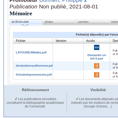
Publication
Non publié, 2021-08-01
Mémoire
ACCÈS EN LIGNE
DÉTAILS
CONTENU
STATI
Fichier(s) déposé(s) par l'enc
Fichier
Version
Accès
Des
Full
LATOUNDJIMalika.pdf
or f
Demander un
tiré à part
Full
declarationsurlhonneur.pdf
or f
Full
fichededepotmemoire.pdf
or f
Référencement
Visibilité
Les publications encodées
Les documents déposés so
constituent la bibliographie académique
indexés par les moteurs de rech
de l'Université.
(Google Scholar,…).