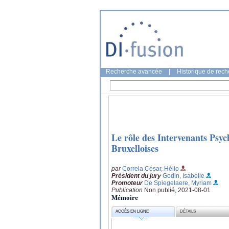
Recherche avancée
|
Historique de rec
Le rôle des Intervenants Psyc
Bruxelloises
par
Correia César, Hélio
Président du jury
Godin, Isabelle
Promoteur
De Spiegelaere, Myriam
Publication
Non publié, 2021-08-01
Mémoire
ACCÈS EN LIGNE
DÉTAILS