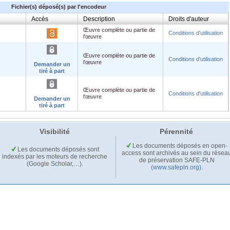
Fichier(s) déposé(s) par l'encodeur
Accès
Description
Droits d'auteur
Œuvre complète ou partie de
Conditions d'utilisation
l'œuvre
Œuvre complète ou partie de
Conditions d'utilisation
l'œuvre
Demander un
tiré à part
Œuvre complète ou partie de
Conditions d'utilisation
l'œuvre
Demander un
tiré à part
Visibilité
Pérennité
Les documents déposés en open-
Les documents déposés sont
access sont archivés au sein du résea
indexés par les moteurs de recherche
de préservation SAFE-PLN
(Google Scholar,…).
(www.safepln.org)
.