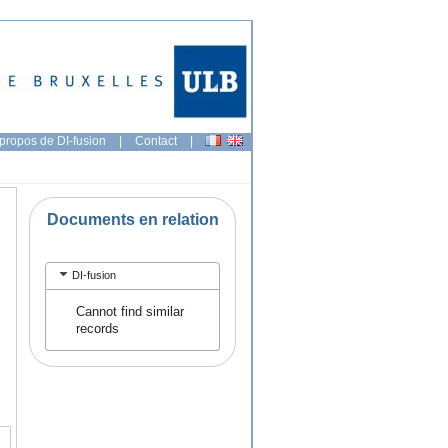
propos de DI-fusion
|
Contact
|
Documents en relation
DI-fusion
Cannot find similar
records