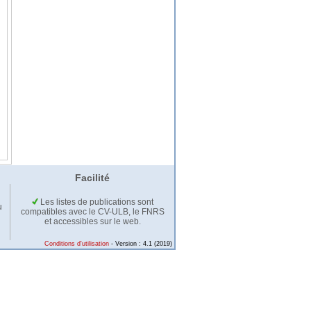
Facilité
Les listes de publications sont
u
compatibles avec le CV-ULB, le FNRS
et accessibles sur le web.
Conditions d'utilisation
- Version : 4.1 (2019)