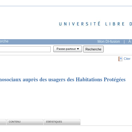
herche
Mon DI-fusion
|
À 
Passe-partout
Citer
hosociaux auprès des usagers des Habitations Protégées
CONTENU
STATISTIQUES