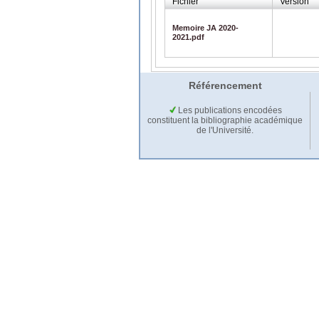
Fichier
Version
Memoire JA 2020-
2021.pdf
Référencement
Les publications encodées
constituent la bibliographie académique
de l'Université.