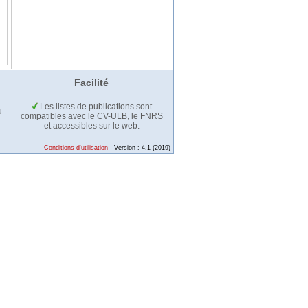
Facilité
Les listes de publications sont
u
compatibles avec le CV-ULB, le FNRS
et accessibles sur le web.
Conditions d'utilisation
- Version : 4.1 (2019)