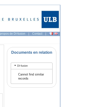
propos de DI-fusion
|
Contact
|
Documents en relation
DI-fusion
Cannot find similar
records