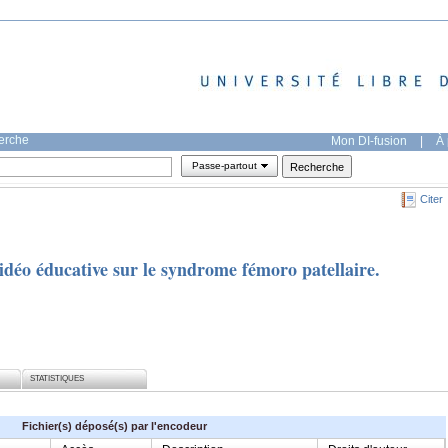
herche
Mon DI-fusion
|
À 
Passe-partout
Citer
idéo éducative sur le syndrome fémoro patellaire.
STATISTIQUES
Fichier(s) déposé(s) par l'encodeur