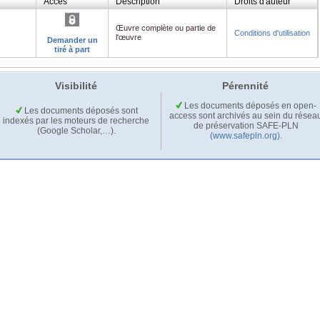
Accès
Description
Droits d'auteur
Œuvre complète ou partie de
Conditions d'utilisation
l'œuvre
Demander un
tiré à part
Visibilité
Pérennité
Les documents déposés en open-
Les documents déposés sont
access sont archivés au sein du résea
indexés par les moteurs de recherche
de préservation SAFE-PLN
(Google Scholar,…).
(www.safepln.org)
.