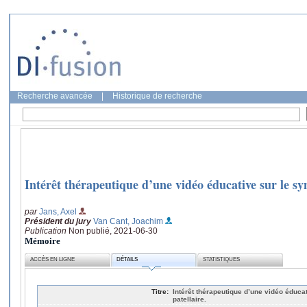
Recherche avancée
|
Historique de recherche
Intérêt thérapeutique d’une vidéo éducative sur le s
par
Jans, Axel
Président du jury
Van Cant, Joachim
Publication
Non publié, 2021-06-30
Mémoire
ACCÈS EN LIGNE
DÉTAILS
STATISTIQUES
Titre:
Intérêt thérapeutique d’une vidéo éduc
patellaire.