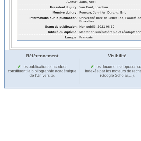
Auteur:
Jans, Axel
Président du jury:
Van Cant, Joachim
Membre du jury:
Foucart, Jennifer; Durand, Eric
Informations sur la publication:
Université libre de Bruxelles, Faculté d
Bruxelles
Statut de publication:
Non publié, 2021-06-30
Intitulé du diplôme:
Master en kinésithérapie et réadaptatio
Langue:
Français
Référencement
Visibilité
Les publications encodées
Les documents déposés so
constituent la bibliographie académique
indexés par les moteurs de rech
de l'Université.
(Google Scholar,…).