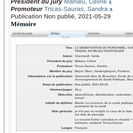
Président du jury
Mahieu, Céline
Promoteur
Tricas-Sauras, Sandra
Publication
Non publié, 2021-05-29
Mémoire
ACCÈS EN LIGNE
DÉTAILS
CONTENU
STATI
Titre:
LA DEMOTIVATION DU PERSONNEL SOI
TRAVAIL EN MILIEU HOSPITALIER.
Auteur:
Chennoufi, Saïda
Président du jury:
Mahieu, Céline
Promoteur:
Tricas-Sauras, Sandra
Membre du jury:
Mayer, Marc; Vandergheynst, Frederic
Informations sur la publication:
Université libre de Bruxelles, Ecole de
d’enseignement de Santé Publique, Bru
Statut de publication:
Non publié, 2021-05-29
Volumes/pages:
46 p.
Mots-clés:
absentéisme, démotivation, motivation, 
travail
Intitulé du diplôme:
Master en sciences de la santé publique 
promotion de la santé
Note générale:
je n'ai pas su remplir la case de la dat
ma date de passage
Le second fichier constitue le résumé +
mémoire, madame Tricas-Sauras
Langue:
Français