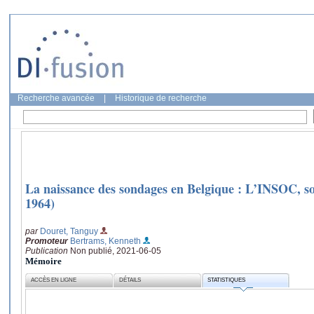
Recherche avancée
|
Historique de recherche
La naissance des sondages en Belgique : L’INSOC, son
1964)
par
Douret, Tanguy
Promoteur
Bertrams, Kenneth
Publication
Non publié, 2021-06-05
Mémoire
ACCÈS EN LIGNE
DÉTAILS
STATISTIQUES