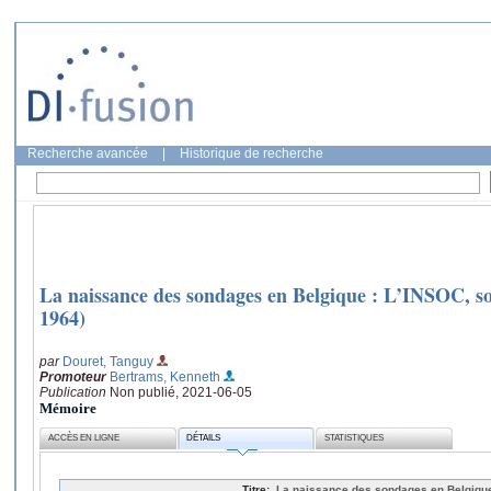
Recherche avancée
|
Historique de recherche
La naissance des sondages en Belgique : L’INSOC, son
1964)
par
Douret, Tanguy
Promoteur
Bertrams, Kenneth
Publication
Non publié, 2021-06-05
Mémoire
ACCÈS EN LIGNE
DÉTAILS
STATISTIQUES
Titre:
La naissance des sondages en Belgique 