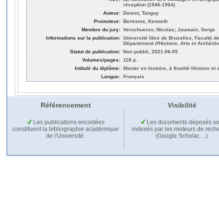
réception (1946-1964)
Auteur:
Douret, Tanguy
Promoteur:
Bertrams, Kenneth
Membre du jury:
Verschueren, Nicolas; Jaumain, Serge
Informations sur la publication:
Université libre de Bruxelles, Faculté 
Département d'Histoire, Arts et Archéolo
Statut de publication:
Non publié, 2021-06-05
Volumes/pages:
118 p.
Intitulé du diplôme:
Master en histoire, à finalité Histoire et
Langue:
Français
Référencement
Visibilité
Les publications encodées
Les documents déposés so
constituent la bibliographie académique
indexés par les moteurs de rech
de l'Université.
(Google Scholar,…).