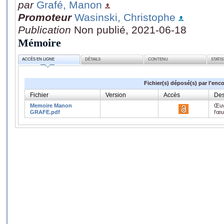
par
Grafé, Manon
Promoteur
Wasinski, Christophe
Publication
Non publié, 2021-06-18
Mémoire
ACCÈS EN LIGNE
DÉTAILS
CONTENU
STATI
Fichier(s) déposé(s) par l'enc
Fichier
Version
Accès
Des
Memoire Manon
Œuv
GRAFE.pdf
l'œ