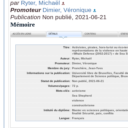
par
Ryter, Michaël
Promoteur
Dimier, Véronique
Publication
Non publié, 2021-06-21
Mémoire
ACCÈS EN LIGNE
DÉTAILS
CONTENU
STATI
Titre:
Activistes, pirates, hors-la-loi ou éco-t
représentations de la violence en hau
«Whale Defense (2002-2017) » de Sea S
Auteur:
Ryter, Michaël
Promoteur:
Dimier, Véronique
Membre du jury:
Pranchère, Jean-Yves
Informations sur la publication:
Université libre de Bruxelles, Faculté d
Département de Science politique, Brux
Statut de publication:
Non publié, 2021-06-21
Volumes/pages:
72 p.
Mots-clés:
activisme
Sea Shepherd
violence
constructivisme
Intitulé du diplôme:
Master en sciences politiques, orientati
finalité Sécurité, paix, conflits
Langue:
Français