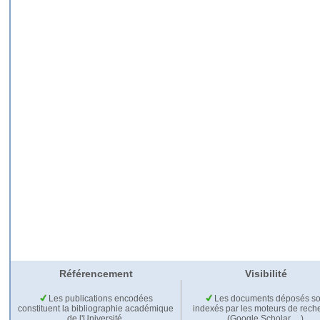
Référencement
Visibilité
Les publications encodées
Les documents déposés so
constituent la bibliographie académique
indexés par les moteurs de rech
de l'Université.
(Google Scholar,…).