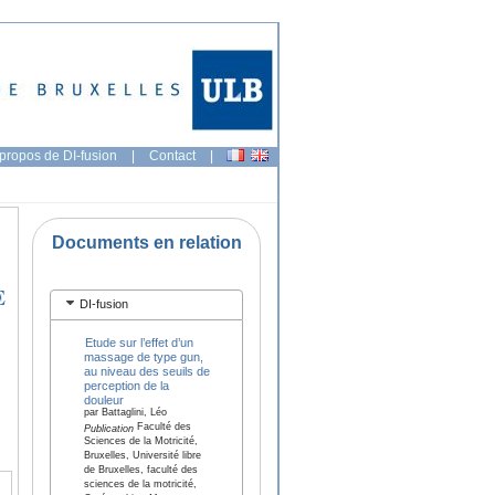
propos de DI-fusion
|
Contact
|
Documents en relation
E
DI-fusion
Etude sur l’effet d’un
massage de type gun,
au niveau des seuils de
perception de la
douleur
par Battaglini, Léo
Faculté des
Publication
Sciences de la Motricité,
Bruxelles, Université libre
de Bruxelles, faculté des
sciences de la motricité,