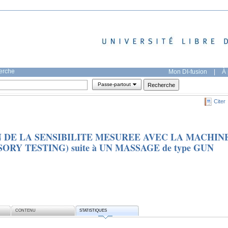
herche
Mon DI-fusion
|
À 
Passe-partout
Citer
 DE LA SENSIBILITE MESUREE AVEC LA MACHIN
RY TESTING) suite à UN MASSAGE de type GUN
CONTENU
STATISTIQUES