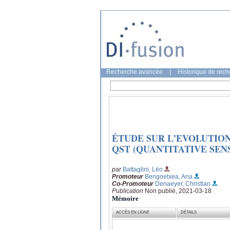
Recherche avancée
|
Historique de rec
ÉTUDE SUR L’EVOLUTION
QST (QUANTITATIVE SENSO
par
Battaglini, Léo
Promoteur
Bengoetxea, Ana
Co-Promoteur
Denaeyer, Christian
Publication
Non publié, 2021-03-18
Mémoire
ACCÈS EN LIGNE
DÉTAILS