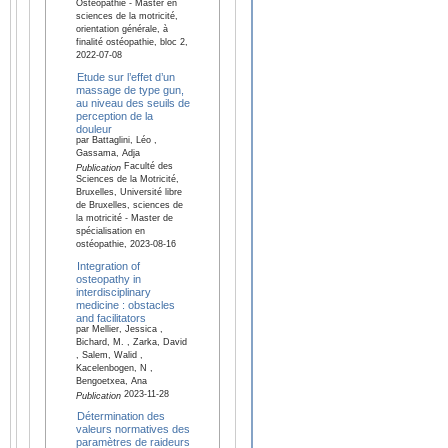
Ostéopathie - Master en
sciences de la motricité,
orientation générale, à
finalité ostéopathie, bloc 2,
2022-07-08
Etude sur l’effet d’un
massage de type gun,
au niveau des seuils de
perception de la
douleur
par Battaglini, Léo ,
Gassama, Adja
Faculté des
Publication
Sciences de la Motricité,
Bruxelles, Université libre
de Bruxelles, sciences de
la motricité - Master de
spécialisation en
ostéopathie, 2023-08-16
Integration of
osteopathy in
interdisciplinary
medicine : obstacles
and facilitators
par Mellier, Jessica ,
Bichard, M. , Zarka, David
, Salem, Walid ,
Kacelenbogen, N ,
Bengoetxea, Ana
2023-11-28
Publication
Détermination des
valeurs normatives des
paramètres de raideurs