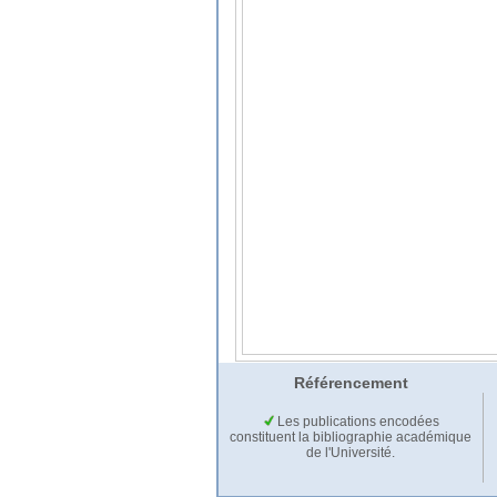
Référencement
Les publications encodées
constituent la bibliographie académique
de l'Université.