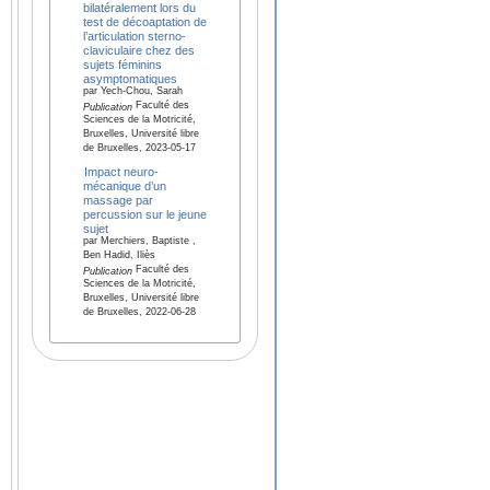
bilatéralement lors du
test de décoaptation de
l’articulation sterno-
claviculaire chez des
sujets féminins
asymptomatiques
par Yech-Chou, Sarah
Faculté des
Publication
Sciences de la Motricité,
Bruxelles, Université libre
de Bruxelles, 2023-05-17
Impact neuro-
mécanique d’un
massage par
percussion sur le jeune
sujet
par Merchiers, Baptiste ,
Ben Hadid, Iliès
Faculté des
Publication
Sciences de la Motricité,
Bruxelles, Université libre
de Bruxelles, 2022-06-28