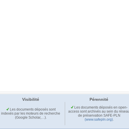
Visibilité
Pérennité
Les documents déposés en open-
Les documents déposés sont
access sont archivés au sein du résea
indexés par les moteurs de recherche
de préservation SAFE-PLN
(Google Scholar,…).
(www.safepln.org)
.