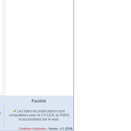
Facilité
Les listes de publications sont
u
compatibles avec le CV-ULB, le FNRS
et accessibles sur le web.
Conditions d'utilisation
- Version : 4.1 (2019)