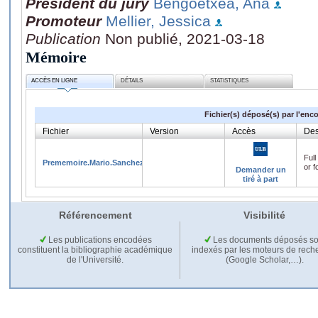
Président du jury
Bengoetxea, Ana
Promoteur
Mellier, Jessica
Publication
Non publié, 2021-03-18
Mémoire
ACCÈS EN LIGNE
DÉTAILS
STATISTIQUES
Fichier(s) déposé(s) par l'enc
Fichier
Version
Accès
Des
Full
Prememoire.Mario.Sanchez.pdf
or f
Demander un
tiré à part
Référencement
Visibilité
Les publications encodées
Les documents déposés so
constituent la bibliographie académique
indexés par les moteurs de rech
de l'Université.
(Google Scholar,…).