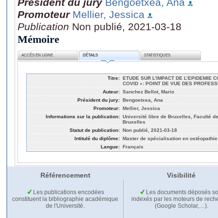
Président du jury
Bengoetxea, Ana
Promoteur
Mellier, Jessica
Publication
Non publié, 2021-03-18
Mémoire
ACCÈS EN LIGNE
DÉTAILS
STATISTIQUES
Titre:
ETUDE SUR L’IMPACT DE L’EPIDEMIE C
COVID »: POINT DE VUE DES PROFES
Auteur:
Sanchez Bellot, Mario
Président du jury:
Bengoetxea, Ana
Promoteur:
Mellier, Jessica
Informations sur la publication:
Université libre de Bruxelles, Faculté d
Bruxelles
Statut de publication:
Non publié, 2021-03-18
Intitulé du diplôme:
Master de spécialisation en ostéopathie
Langue:
Français
Référencement
Visibilité
Les publications encodées
Les documents déposés so
constituent la bibliographie académique
indexés par les moteurs de rech
de l'Université.
(Google Scholar,…).