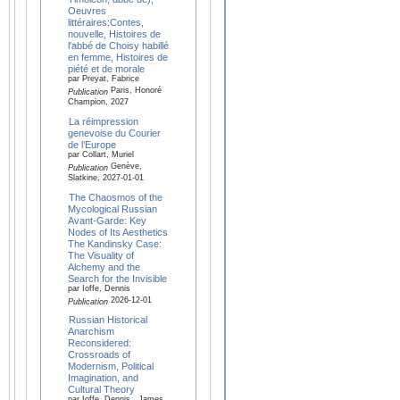
Oeuvres
littéraires:Contes,
nouvelle, Histoires de
l'abbé de Choisy habillé
en femme, Histoires de
piété et de morale
par Preyat, Fabrice
Paris, Honoré
Publication
Champion, 2027
La réimpression
genevoise du Courier
de l’Europe
par Collart, Muriel
Genève,
Publication
Slatkine, 2027-01-01
The Chaosmos of the
Mycological Russian
Avant-Garde: Key
Nodes of Its Aesthetics
The Kandinsky Case:
The Visuality of
Alchemy and the
Search for the Invisible
par Ioffe, Dennis
2026-12-01
Publication
Russian Historical
Anarchism
Reconsidered:
Crossroads of
Modernism, Political
Imagination, and
Cultural Theory