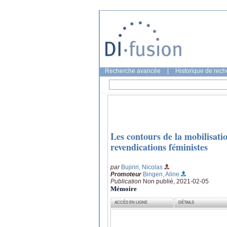
Recherche avancée
|
Historique de rec
Les contours de la mobilisatio
revendications féministes
par
Bujiriri, Nicolas
Promoteur
Bingen, Aline
Publication
Non publié, 2021-02-05
Mémoire
ACCÈS EN LIGNE
DÉTAILS