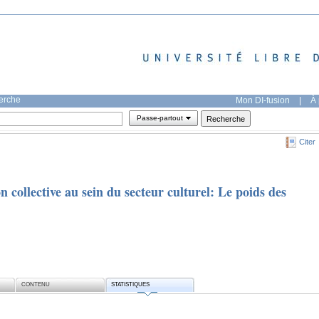
herche
Mon DI-fusion
|
À 
Passe-partout
Citer
n collective au sein du secteur culturel: Le poids des
CONTENU
STATISTIQUES