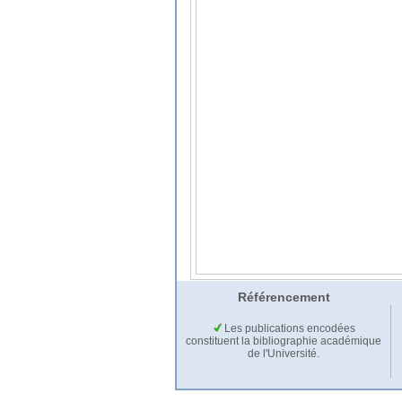
Référencement
Les publications encodées
constituent la bibliographie académique
de l'Université.