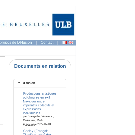
propos de DI-fusion
|
Contact
|
Documents en relation
DI-fusion
Productions artistiques
ouïghoures en exil.
Naviguer entre
impératifs collectifs et
expressions
individuelles.
par Frangville, Vanessa ,
Mukadasi, Mijiti
2027-07-01
Publication
Choisy (François-
Timoléon, abbé de),