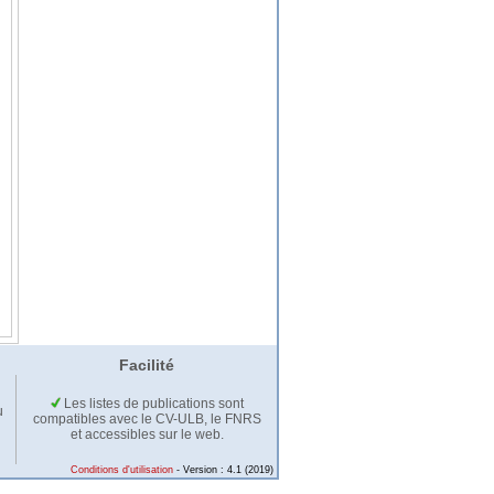
Facilité
Les listes de publications sont
u
compatibles avec le CV-ULB, le FNRS
et accessibles sur le web.
Conditions d'utilisation
- Version : 4.1 (2019)