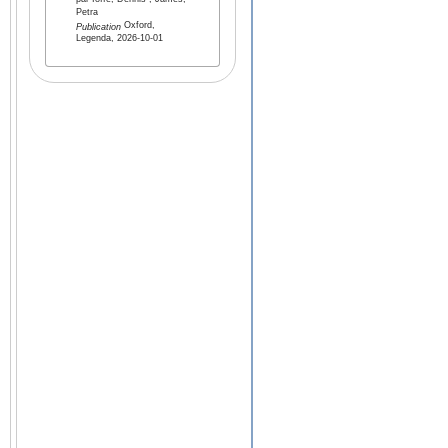
par Ioffe, Dennis , James,
Petra
Oxford,
Publication
Legenda, 2026-10-01