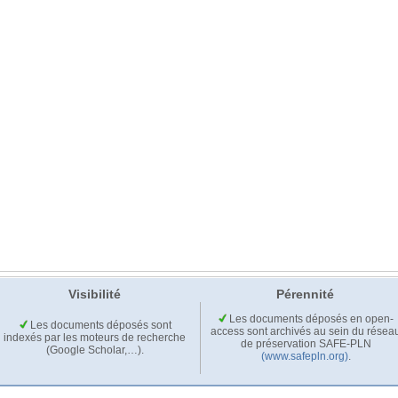
Visibilité
Pérennité
Les documents déposés en open-
Les documents déposés sont
access sont archivés au sein du résea
indexés par les moteurs de recherche
de préservation SAFE-PLN
(Google Scholar,…).
(www.safepln.org)
.