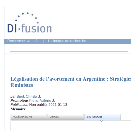
Recherche avancée
|
Historique de recherche
Légalisation de l’avortement en Argentine : Stratégi
féministes
par
Briot, Christa
Promoteur
Piette, Valérie
Publication
Non publié, 2021-01-13
Mémoire
ACCÈS EN LIGNE
DÉTAILS
STATISTIQUES