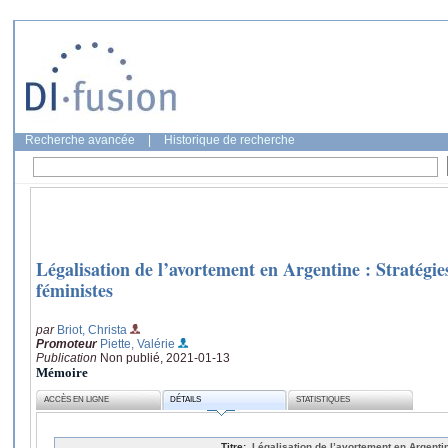
Recherche avancée
|
Historique de recherche
Légalisation de l’avortement en Argentine : Stratégi
féministes
par
Briot, Christa
Promoteur
Piette, Valérie
Publication
Non publié, 2021-01-13
Mémoire
ACCÈS EN LIGNE
DÉTAILS
STATISTIQUES
Titre:
Légalisation de l’avortement en Argentin