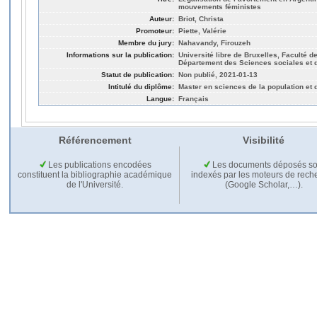
mouvements féministes
Auteur:
Briot, Christa
Promoteur:
Piette, Valérie
Membre du jury:
Nahavandy, Firouzeh
Informations sur la publication:
Université libre de Bruxelles, Faculté 
Département des Sciences sociales et d
Statut de publication:
Non publié, 2021-01-13
Intitulé du diplôme:
Master en sciences de la population et
Langue:
Français
Référencement
Visibilité
Les publications encodées
Les documents déposés so
constituent la bibliographie académique
indexés par les moteurs de rech
de l'Université.
(Google Scholar,…).