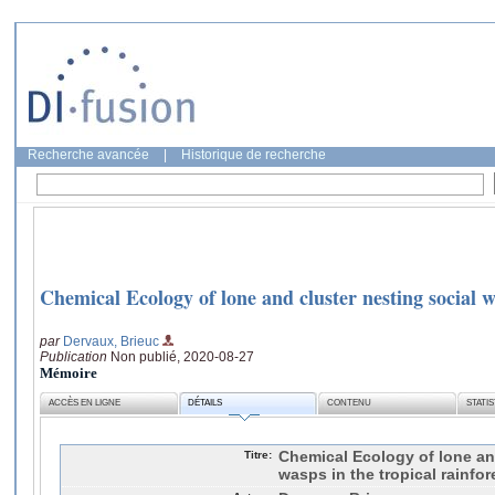
Recherche avancée
|
Historique de recherche
Chemical Ecology of lone and cluster nesting social wa
par
Dervaux, Brieuc
Publication
Non publié, 2020-08-27
Mémoire
ACCÈS EN LIGNE
DÉTAILS
CONTENU
STATI
Titre:
Chemical Ecology of lone and
wasps in the tropical rainfor