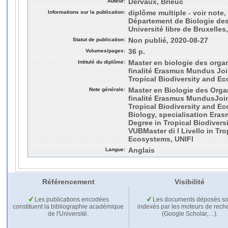
Auteur:
Dervaux, Brieuc
Informations sur la publication:
diplôme multiple - voir note,
Département de Biologie des
Université libre de Bruxelles,
Statut de publication:
Non publié, 2020-08-27
Volumes/pages:
36 p.
Intitulé du diplôme:
Master en biologie des orga
finalité Erasmus Mundus Joi
Tropical Biodiversity and 
Note générale:
Master en Biologie des Orga
finalité Erasmus MundusJoin
Tropical Biodiversity and E
Biology, specialisation Era
Degree in Tropical Biodiver
VUBMaster di I Livello in Tro
Ecosystems, UNIFI
Langue:
Anglais
Référencement
Visibilité
Les publications encodées
Les documents déposés so
constituent la bibliographie académique
indexés par les moteurs de rech
de l'Université.
(Google Scholar,…).