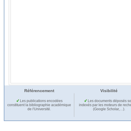
Référencement
Visibilité
Les publications encodées
Les documents déposés so
constituent la bibliographie académique
indexés par les moteurs de rech
de l'Université.
(Google Scholar,…).