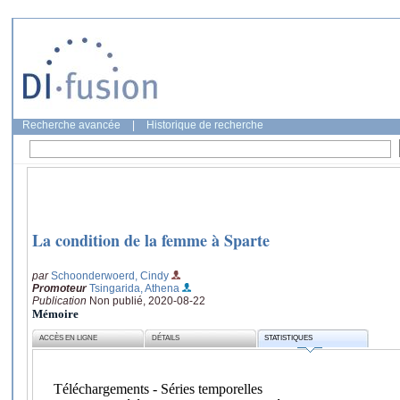
Recherche avancée
|
Historique de recherche
La condition de la femme à Sparte
par
Schoonderwoerd, Cindy
Promoteur
Tsingarida, Athena
Publication
Non publié, 2020-08-22
Mémoire
ACCÈS EN LIGNE
DÉTAILS
STATISTIQUES