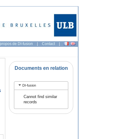
propos de DI-fusion
|
Contact
|
Documents en relation
DI-fusion
s
Cannot find similar
records