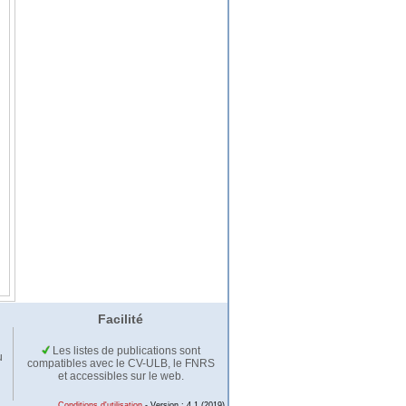
Facilité
Les listes de publications sont
u
compatibles avec le CV-ULB, le FNRS
et accessibles sur le web.
Conditions d'utilisation
- Version : 4.1 (2019)