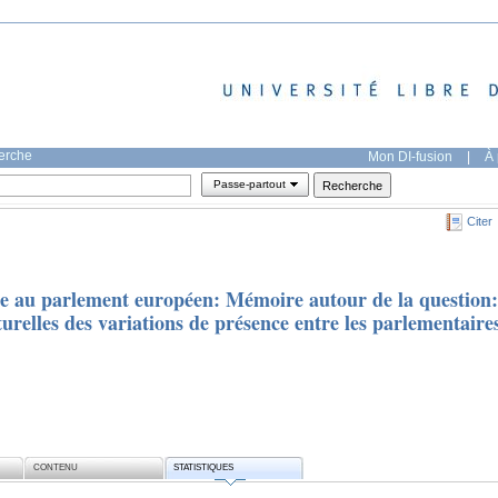
herche
Mon DI-fusion
|
À 
Passe-partout
Citer
sme au parlement européen: Mémoire autour de la question:
turelles des variations de présence entre les parlementaire
CONTENU
STATISTIQUES