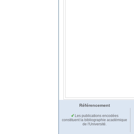
Référencement
Les publications encodées
constituent la bibliographie académique
de l'Université.