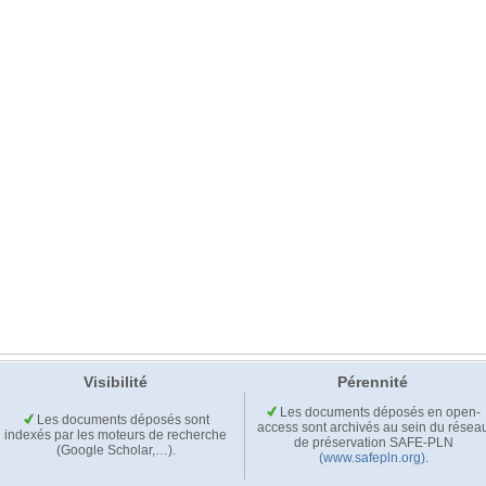
Visibilité
Pérennité
Les documents déposés en open-
Les documents déposés sont
access sont archivés au sein du résea
indexés par les moteurs de recherche
de préservation SAFE-PLN
(Google Scholar,…).
(www.safepln.org)
.