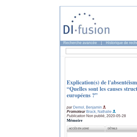
Recherche avancée
|
Historique de rec
Explication(s) de l'absentéi
“Quelles sont les causes struc
européens ?”
par
Demol, Benjamin
Promoteur
Brack, Nathalie
Publication
Non publié, 2020-05-28
Mémoire
ACCÈS EN LIGNE
DÉTAILS