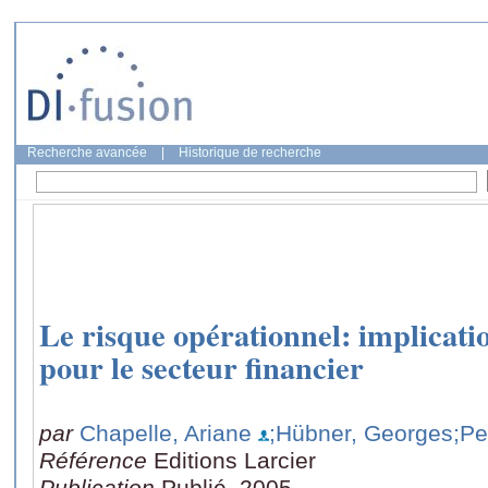
Recherche avancée
|
Historique de recherche
Le risque opérationnel: implicati
pour le secteur financier
par
Chapelle, Ariane
;Hübner, Georges
;Pe
Référence
Editions Larcier
Publication
Publié, 2005