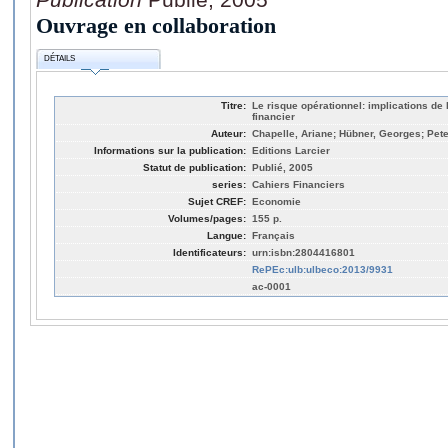
Ouvrage en collaboration
DÉTAILS
Titre:
Le risque opérationnel: implications de 
financier
Auteur:
Chapelle, Ariane; Hübner, Georges; Pete
Informations sur la publication:
Editions Larcier
Statut de publication:
Publié, 2005
series:
Cahiers Financiers
Sujet CREF:
Economie
Volumes/pages:
155 p.
Langue:
Français
Identificateurs:
urn:isbn:2804416801
RePEc:ulb:ulbeco:2013/9931
ac-0001