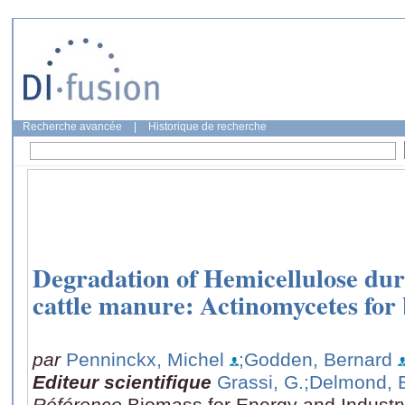
Recherche avancée
|
Historique de recherche
Degradation of Hemicellulose dur
cattle manure: Actinomycetes for
par
Penninckx, Michel
;Godden, Bernard
Editeur scientifique
Grassi, G.
;Delmond, 
Référence
Biomass for Energy and Industr