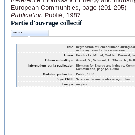
European Communities, page (201-205)
Publication
Publié, 1987
Partie d'ouvrage collectif
DÉTAILS
Titre:
Degradation of Hemicellulose during co
Actinomycetes for bioconversion
Auteur:
Penninckx, Michel; Godden, Bernard; Le
Editeur scientifique:
Grassi, G.; Delmond, B.; Zibetta, H.; Moll
Informations sur la publication:
Biomass for Energy and Industry, Comm
Communities, page (201-205)
Statut de publication:
Publié, 1987
Sujet CREF:
Sciences bio-médicales et agricoles
Langue:
Anglais