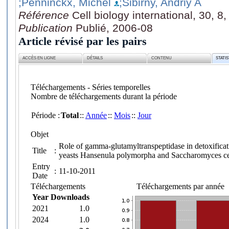
;Penninckx, Michel
;Sibirny, Andriy A
Référence
Cell biology international, 30, 8
Publication
Publié, 2006-08
Article révisé par les pairs
ACCÈS EN LIGNE
DÉTAILS
CONTENU
STATI