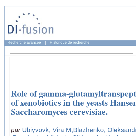
Recherche avancée
|
Historique de recherche
Role of gamma-glutamyltranspepti
of xenobiotics in the yeasts Han
Saccharomyces cerevisiae.
par
Ubiyvovk, Vira M
;Blazhenko, Oleksand