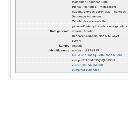
Molecular Sequence Data
Pichia -- genetics -- metabolism
Saccharomyces cerevisiae -- genetics 
Sequence Alignment
Xenobiotics -- metabolism
gamma-Glutamyltransferase -- genetics 
Note générale:
Journal Article
Research Support, Non-U.S. Gov't
FLWIN
Langue:
Anglais
Identificateurs:
urn:issn:1065-6995
info:doi/10.1016/j.cellbi.2006.04.006
info:pii/S1065-6995(06)00095-3
info:scp/33747053389
info:pmid/16857395