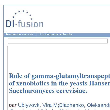
Recherche avancée
|
Historique de recherche
Role of gamma-glutamyltranspepti
of xenobiotics in the yeasts Han
Saccharomyces cerevisiae.
par
Ubiyvovk, Vira M
;Blazhenko, Oleksand