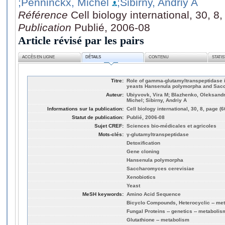
;Penninckx, Michel
;Sibirny, Andriy A
Référence
Cell biology international, 30, 8
Publication
Publié, 2006-08
Article révisé par les pairs
ACCÈS EN LIGNE
DÉTAILS
CONTENU
STATI
Titre:
Role of gamma-glutamyltranspeptidase in
yeasts Hansenula polymorpha and Sac
Auteur:
Ubiyvovk, Vira M; Blazhenko, Oleksandr
Michel; Sibirny, Andriy A
Informations sur la publication:
Cell biology international, 30, 8, page (
Statut de publication:
Publié, 2006-08
Sujet CREF:
Sciences bio-médicales et agricoles
Mots-clés:
γ-glutamyltranspeptidase
Detoxification
Gene cloning
Hansenula polymorpha
Saccharomyces cerevisiae
Xenobiotics
Yeast
MeSH keywords:
Amino Acid Sequence
Bicyclo Compounds, Heterocyclic -- me
Fungal Proteins -- genetics -- metabolis
Glutathione -- metabolism