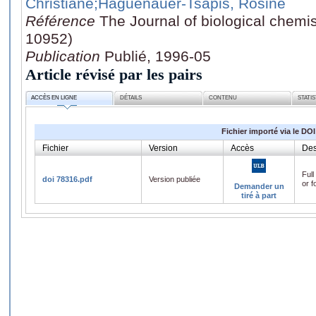
Christiane
;Haguenauer-Tsapis, Rosine
Référence
The Journal of biological chemis
10952)
Publication
Publié, 1996-05
Article révisé par les pairs
ACCÈS EN LIGNE
DÉTAILS
CONTENU
STATI
Fichier importé via le DOI
Fichier
Version
Accès
Des
Full
doi 78316.pdf
Version publiée
or f
Demander un
tiré à part