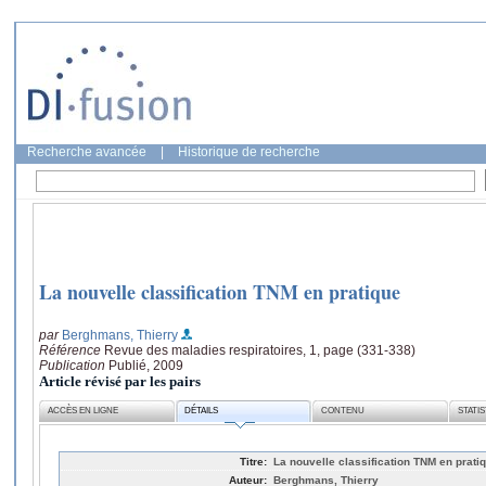
Recherche avancée
|
Historique de recherche
La nouvelle classification TNM en pratique
par
Berghmans, Thierry
Référence
Revue des maladies respiratoires, 1, page (331-338)
Publication
Publié, 2009
Article révisé par les pairs
ACCÈS EN LIGNE
DÉTAILS
CONTENU
STATI
Titre:
La nouvelle classification TNM en prati
Auteur:
Berghmans, Thierry