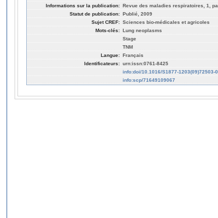
Informations sur la publication:
Revue des maladies respiratoires, 1, pa
Statut de publication:
Publié, 2009
Sujet CREF:
Sciences bio-médicales et agricoles
Mots-clés:
Lung neoplasms
Stage
TNM
Langue:
Français
Identificateurs:
urn:issn:0761-8425
info:doi/10.1016/S1877-1203(09)72503-0
info:scp/71649109067