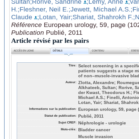
Sultan
;Rorive, Sandrine
;Lemy, Anne
;va
H.
;Fleshner, Neil E.
;Jewett, Michael A.S.
;Fi
Claude
;Lotan, Yair
;Shariat, Shahrokh F.
;N
Référence
European urology, 59, page (10
Publication
Publié, 2011
Article révisé par les pairs
ACCÈS EN LIGNE
DÉTAILS
CONTENU
STATI
Titre:
Select screening in a specifi
patients suggests a stage m
of non–muscle-invasive bla
Auteur:
Zlotta, Alexandre; Roumeguer
Alkhateeb, Sultan; Rorive, 
der Kwast, Theodorus H.; Fle
Michael A.S.; Finelli, Anton
Lotan, Yair; Shariat, Shahrokh
Informations sur la publication:
European urology, 59, page 
Statut de publication:
Publié, 2011
Sujet CREF:
Néphrologie - urologie
Mots-clés:
Bladder cancer
Muscle invasion