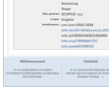
Screening
Stage
Note générale:
SCOPUS: ar.j
Langue:
Anglais
Identificateurs:
urn:issn:0302-2838
info:doi/10.1016/j.eururo.201
info:pii/S0302283811002806
info:scp/79955601707
info:pmid/21458152
Référencement
Visibilité
Les publications encodées
Les documents déposés so
constituent la bibliographie académique
indexés par les moteurs de rech
de l'Université.
(Google Scholar,…).