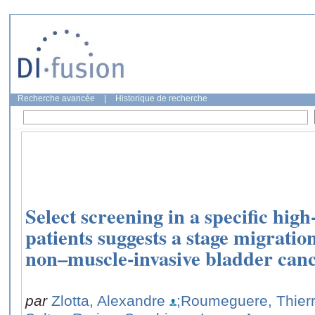
Recherche avancée
|
Historique de recherche
Select screening in a specific high
patients suggests a stage migratio
non–muscle-invasive bladder can
par
Zlotta, Alexandre
;Roumeguere, Thier