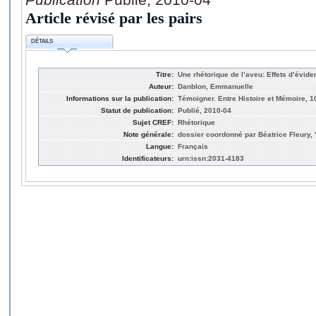
Article révisé par les pairs
DÉTAILS
Titre:
Une rhétorique de l’aveu: Effets d’évide
Auteur:
Danblon, Emmanuelle
Informations sur la publication:
Témoigner. Entre Histoire et Mémoire, 1
Statut de publication:
Publié, 2010-04
Sujet CREF:
Rhétorique
Note générale:
dossier coordonné par Béatrice Fleury, "
Langue:
Français
Identificateurs:
urn:issn:2031-4183