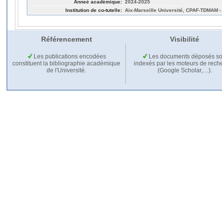
Anneé académique:
2024-2025
Institution de co-tutelle:
Aix-Marseille Université, CPAF-TDMAM - 
Référencement
Visibilité
Les publications encodées
Les documents déposés so
constituent la bibliographie académique
indexés par les moteurs de rech
de l'Université.
(Google Scholar,…).