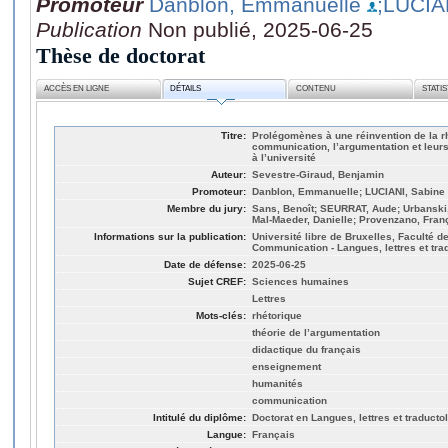
Promoteur
Danblon, Emmanuelle
;LUCIA
Publication
Non publié, 2025-06-25
Thèse de doctorat
ACCÈS EN LIGNE
DÉTAILS
CONTENU
STATI
Titre:
Prolégomènes à une réinvention de la rh
communication, l’argumentation et leurs
à l’université
Auteur:
Sevestre-Giraud, Benjamin
Promoteur:
Danblon, Emmanuelle; LUCIANI, Sabine
Membre du jury:
Sans, Benoît; SEURRAT, Aude; Urbanski,
Mal-Maeder, Danielle; Provenzano, Fran
Informations sur la publication:
Université libre de Bruxelles, Faculté de
Communication - Langues, lettres et tra
Date de défense:
2025-06-25
Sujet CREF:
Sciences humaines
Lettres
Mots-clés:
rhétorique
théorie de l’argumentation
didactique du français
enseignement
humanités
communication
Intitulé du diplôme:
Doctorat en Langues, lettres et traducto
Langue:
Français