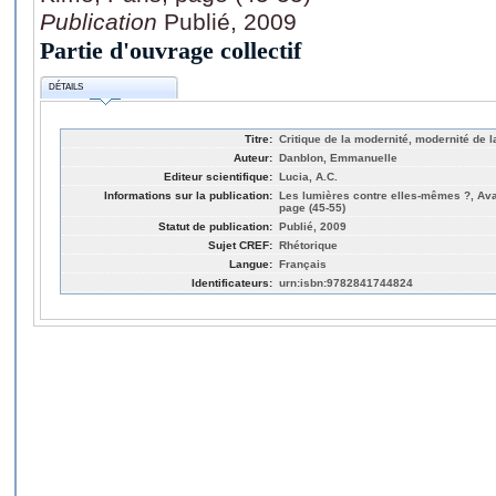
Publication
Publié, 2009
Partie d'ouvrage collectif
DÉTAILS
Titre:
Critique de la modernité, modernité de la
Auteur:
Danblon, Emmanuelle
Editeur scientifique:
Lucia, A.C.
Informations sur la publication:
Les lumières contre elles-mêmes ?, Ava
page (45-55)
Statut de publication:
Publié, 2009
Sujet CREF:
Rhétorique
Langue:
Français
Identificateurs:
urn:isbn:9782841744824