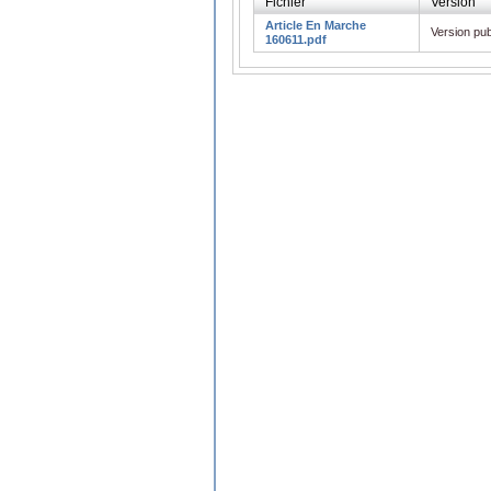
Fichier
Version
Article En Marche
Version pub
160611.pdf