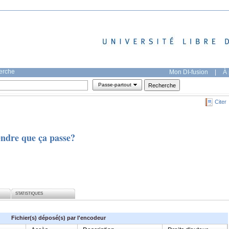
herche
Mon DI-fusion
|
À 
Passe-partout
Citer
ndre que ça passe?
STATISTIQUES
Fichier(s) déposé(s) par l'encodeur