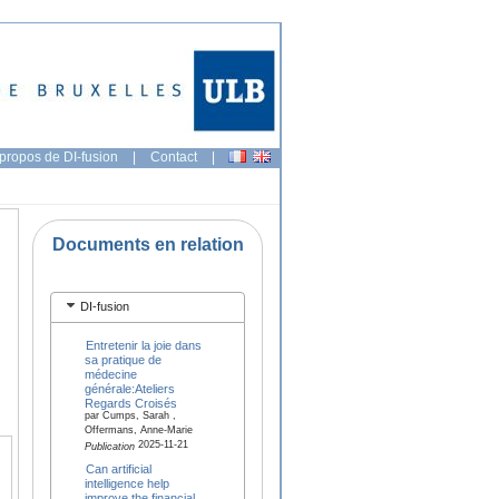
propos de DI-fusion
|
Contact
|
Documents en relation
DI-fusion
Entretenir la joie dans
sa pratique de
médecine
générale:Ateliers
Regards Croisés
par Cumps, Sarah ,
Offermans, Anne-Marie
2025-11-21
Publication
Can artificial
intelligence help
improve the financial