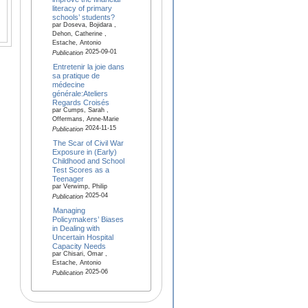
literacy of primary
schools’ students?
par Doseva, Bojidara ,
Dehon, Catherine ,
Estache, Antonio
2025-09-01
Publication
Entretenir la joie dans
sa pratique de
médecine
générale:Ateliers
Regards Croisés
par Cumps, Sarah ,
Offermans, Anne-Marie
2024-11-15
Publication
The Scar of Civil War
Exposure in (Early)
Childhood and School
Test Scores as a
Teenager
par Verwimp, Philip
2025-04
Publication
Managing
Policymakers’ Biases
in Dealing with
Uncertain Hospital
Capacity Needs
par Chisari, Omar ,
Estache, Antonio
2025-06
Publication