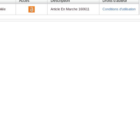
Accès
Description
Droits d'auteur
liée
Article En Marche 160611
Conditions d'utilisation