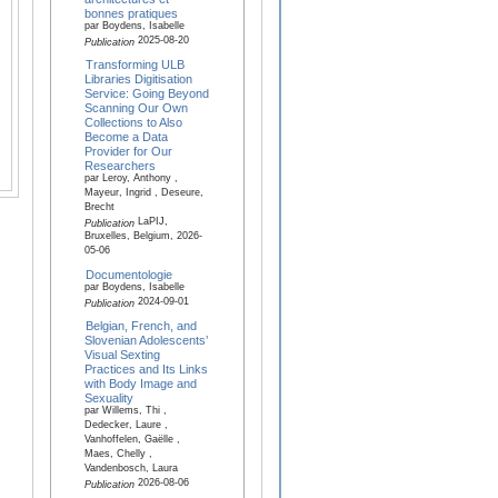
bonnes pratiques
par Boydens, Isabelle
2025-08-20
Publication
Transforming ULB
Libraries Digitisation
Service: Going Beyond
Scanning Our Own
Collections to Also
Become a Data
Provider for Our
Researchers
par Leroy, Anthony ,
Mayeur, Ingrid , Deseure,
Brecht
LaPIJ,
Publication
Bruxelles, Belgium, 2026-
05-06
Documentologie
par Boydens, Isabelle
2024-09-01
Publication
Belgian, French, and
Slovenian Adolescents’
Visual Sexting
Practices and Its Links
with Body Image and
Sexuality
par Willems, Thi ,
Dedecker, Laure ,
Vanhoffelen, Gaëlle ,
Maes, Chelly ,
Vandenbosch, Laura
2026-08-06
Publication