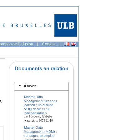
propos de DI-fusion
|
Contact
|
Documents en relation
DI-fusion
Master Data
D,
Management, lessons
learned : un outil de
MDM dédié est-il
indispensable ?
par Boydens, Isabelle
2025-11-19
Publication
Master Data
Management (MDM) :
concepts, exemples,
architectures et