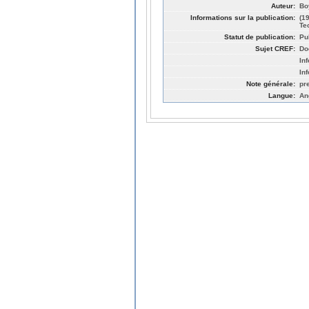
Auteur:
Bo
Informations sur la publication:
(1
Te
Statut de publication:
Pu
Sujet CREF:
Do
In
In
Note générale:
pr
Langue:
An