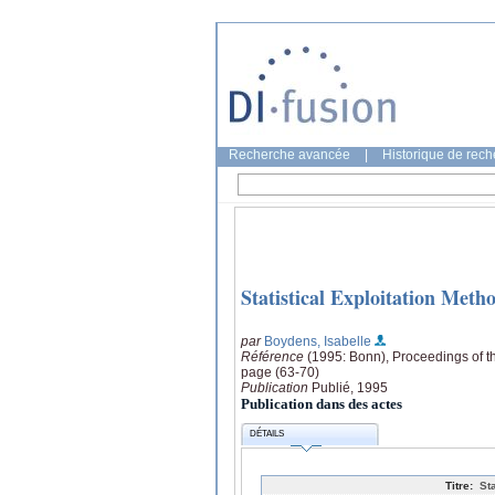
Recherche avancée
|
Historique de rec
Statistical Exploitation Meth
par
Boydens, Isabelle
Référence
(1995: Bonn), Proceedings of 
page (63-70)
Publication
Publié, 1995
Publication dans des actes
DÉTAILS
Titre:
St