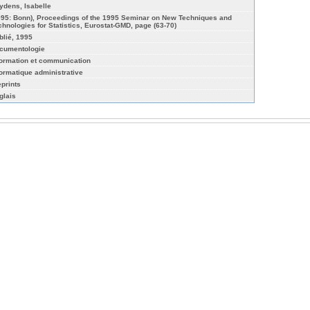
ydens, Isabelle
995: Bonn), Proceedings of the 1995 Seminar on New Techniques and
chnologies for Statistics, Eurostat-GMD, page (63-70)
blié, 1995
cumentologie
formation et communication
formatique administrative
eprints
glais