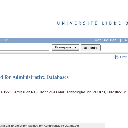
herche
Mon DI-fusion
|
À 
Passe-partout
Citer
od for Administrative Databases
the 1995 Seminar on New Techniques and Technologies for Statistics, Eurostat-GM
atistical Exploitation Method for Administrative Databases