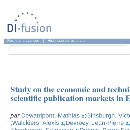
Recherche avancée
|
Historique de recherche
Study on the economic and technic
scientific publication markets in
par
Dewatripont, Mathias
;Ginsburgh, Vict
;Walckiers, Alexis
;Devroey, Jean-Pierre
;Vandooren, Françoise
;Dubois, Pierre
;Fo