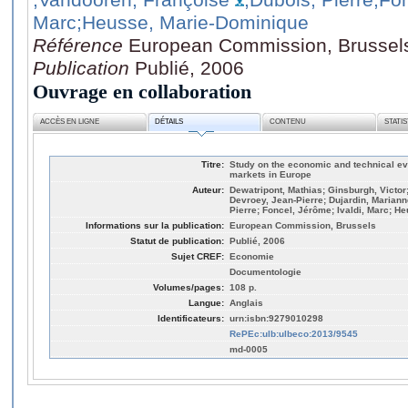
Marc
;Heusse, Marie-Dominique
Référence
European Commission, Brussel
Publication
Publié, 2006
Ouvrage en collaboration
ACCÈS EN LIGNE
DÉTAILS
CONTENU
STATI
Titre:
Study on the economic and technical evol
markets in Europe
Auteur:
Dewatripont, Mathias; Ginsburgh, Victor;
Devroey, Jean-Pierre; Dujardin, Marian
Pierre; Foncel, Jérôme; Ivaldi, Marc; H
Informations sur la publication:
European Commission, Brussels
Statut de publication:
Publié, 2006
Sujet CREF:
Economie
Documentologie
Volumes/pages:
108 p.
Langue:
Anglais
Identificateurs:
urn:isbn:9279010298
RePEc:ulb:ulbeco:2013/9545
md-0005