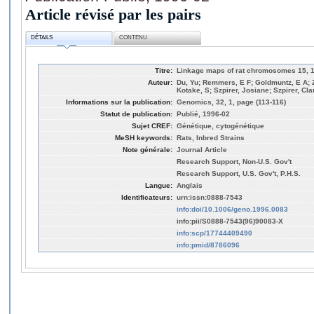
Article révisé par les pairs
DÉTAILS
CONTENU
Titre:
Linkage maps of rat chromosomes 15, 16
Auteur:
Du, Yu; Remmers, E F; Goldmuntz, E A; Z
Kotake, S; Szpirer, Josiane; Szpirer, Cla
Informations sur la publication:
Genomics, 32, 1, page (113-116)
Statut de publication:
Publié, 1996-02
Sujet CREF:
Génétique, cytogénétique
MeSH keywords:
Rats, Inbred Strains
Note générale:
Journal Article
Research Support, Non-U.S. Gov't
Research Support, U.S. Gov't, P.H.S.
Langue:
Anglais
Identificateurs:
urn:issn:0888-7543
info:doi/10.1006/geno.1996.0083
info:pii/S0888-7543(96)90083-X
info:scp/17744409490
info:pmid/8786096