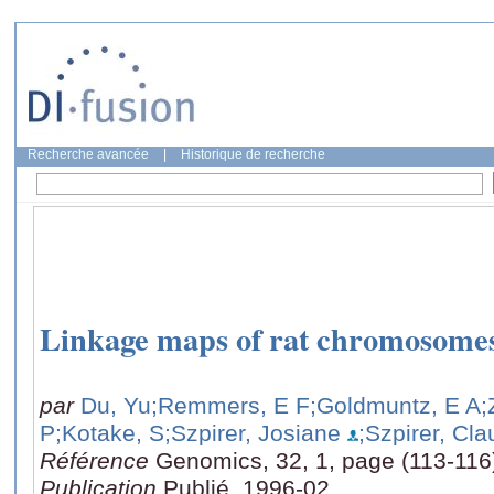
Recherche avancée
|
Historique de recherche
Linkage maps of rat chromosomes 1
par
Du, Yu
;Remmers, E F
;Goldmuntz, E A
;
P
;Kotake, S
;Szpirer, Josiane
;Szpirer, Cl
Référence
Genomics, 32, 1, page (113-116
Publication
Publié, 1996-02