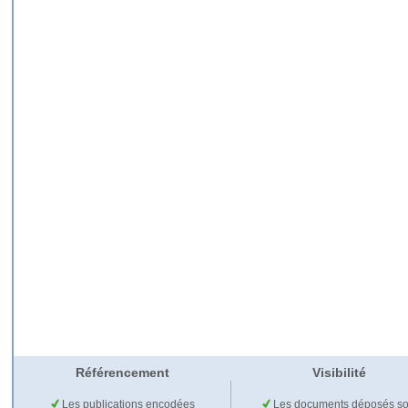
Référencement
Visibilité
Les publications encodées
Les documents déposés so