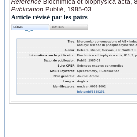
Référence
Biochimica et biophysica acta, 
Publication
Publié, 1985-03
Article révisé par les pairs
DÉTAILS
CONTENU
Titre:
Micromolar concentrations of Al3+ indu
and dye release in phosphatidylserine-c
Auteur:
Deleers, Michel; Servais, J P; Wülfert, E
Informations sur la publication:
Biochimica et biophysica acta, 813, 2, 
Statut de publication:
Publié, 1985-03
Sujet CREF:
Sciences exactes et naturelles
MeSH keywords:
Spectrometry, Fluorescence
Note générale:
Journal Article
Langue:
Anglais
Identificateurs:
urn:issn:0006-3002
info:pmid/3838251