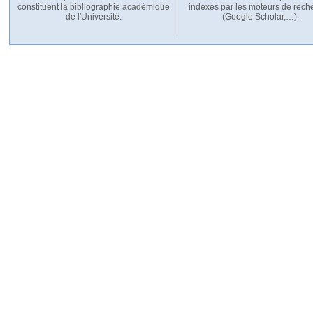
constituent la bibliographie académique
indexés par les moteurs de rech
de l'Université.
(Google Scholar,…).