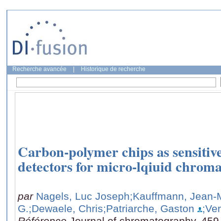
Recherche avancée
|
Historique de recherche
Carbon-polymer chips as sensitiv
detectors for micro-lqiuid chrom
par
Nagels, Luc Joseph
;Kauffmann, Jean-
G.
;Dewaele, Chris
;Patriarche, Gaston
;Ve
Référence
Journal of chromatography, 459