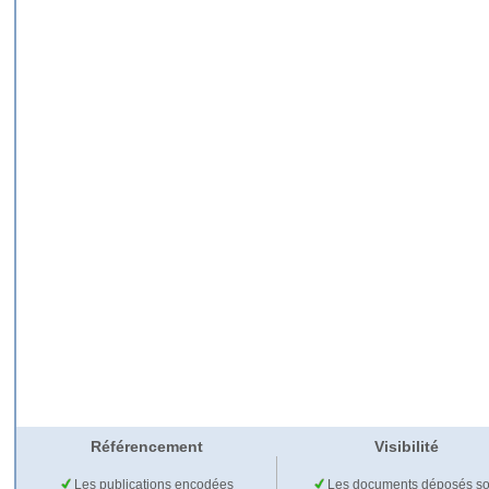
Référencement
Visibilité
Les publications encodées
Les documents déposés so