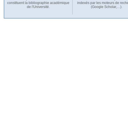
constituent la bibliographie académique
indexés par les moteurs de rech
de l'Université.
(Google Scholar,…).