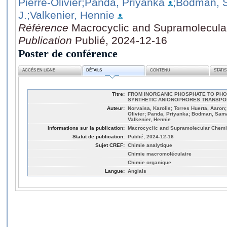
Pierre-Olivier
;Panda, Priyanka
;Bodman, 
J.
;Valkenier, Hennie
Référence
Macrocyclic and Supramolecula
Publication
Publié, 2024-12-16
Poster de conférence
ACCÈS EN LIGNE
DÉTAILS
CONTENU
STATI
Titre:
FROM INORGANIC PHOSPHATE TO PHO
SYNTHETIC ANIONOPHORES TRANSPO
Auteur:
Norvaisa, Karolis; Torres Huerta, Aaron; 
Olivier; Panda, Priyanka; Bodman, Saman
Valkenier, Hennie
Informations sur la publication:
Macrocyclic and Supramolecular Chemi
Statut de publication:
Publié, 2024-12-16
Sujet CREF:
Chimie analytique
Chimie macromoléculaire
Chimie organique
Langue:
Anglais