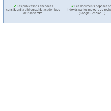
Les publications encodées
Les documents déposés so
constituent la bibliographie académique
indexés par les moteurs de rech
de l'Université.
(Google Scholar,…).