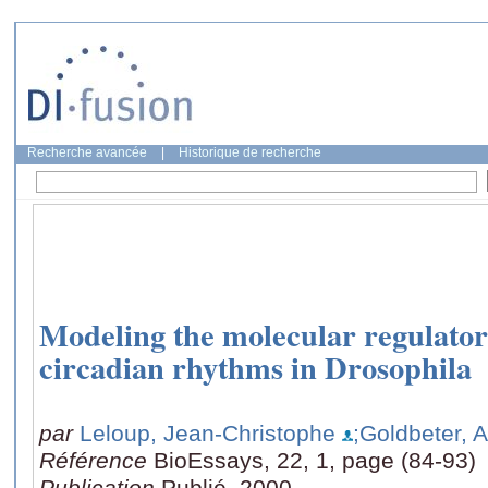
Recherche avancée
|
Historique de recherche
Modeling the molecular regulato
circadian rhythms in Drosophila
par
Leloup, Jean-Christophe
;Goldbeter, A
Référence
BioEssays, 22, 1, page (84-93)
Publication
Publié, 2000