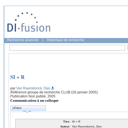
Recherche avancée
|
Historique de recherche
SI + R
par
Van Raemdonck, Dan
Référence
groupe de recherche CLUB (26 janvier 2005)
Publication
Non publié, 2005
Communication à un colloque
DÉTAILS
Titre:
SI + R
Auteur:
Van Raemdonck, Dan