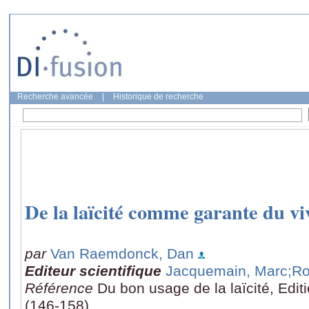
Recherche avancée
|
Historique de recherche
De la laïcité comme garante du v
par
Van Raemdonck, Dan
Editeur scientifique
Jacquemain, Marc
;R
Référence
Du bon usage de la laïcité, Edit
(146-158)