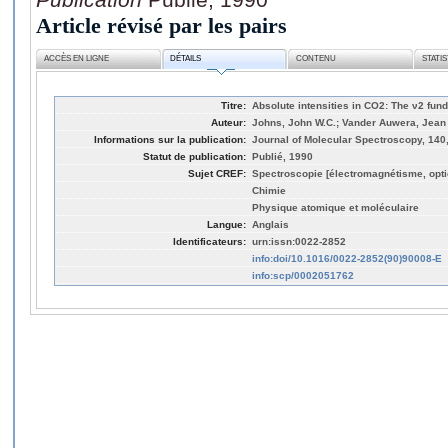
Article révisé par les pairs
ACCÈS EN LIGNE
DÉTAILS
CONTENU
STATI
Titre:
Absolute intensities in CO2: The ν2 fu
Auteur:
Johns, John W.C.; Vander Auwera, Jean
Informations sur la publication:
Journal of Molecular Spectroscopy, 140,
Statut de publication:
Publié, 1990
Sujet CREF:
Spectroscopie [électromagnétisme, opti
Chimie
Physique atomique et moléculaire
Langue:
Anglais
Identificateurs:
urn:issn:0022-2852
info:doi/10.1016/0022-2852(90)90008-E
info:scp/0002051762