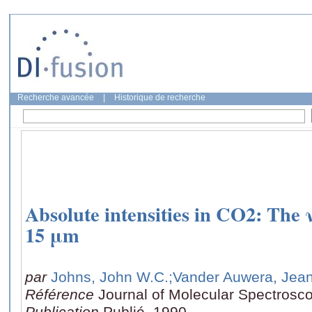
Recherche avancée
|
Historique de recherche
Absolute intensities in CO2: The
15 μm
par
Johns, John W.C.
;Vander Auwera, Jea
Référence
Journal of Molecular Spectrosco
Publication
Publié, 1990