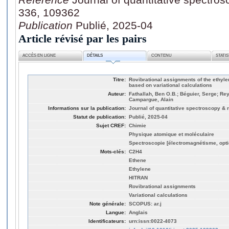
336, 109362
Publication
Publié, 2025-04
Article révisé par les pairs
ACCÈS EN LIGNE
DÉTAILS
CONTENU
STATI
Titre:
Rovibrational assignments of the ethyl
based on variational calculations
Auteur:
Fathallah, Ben O.B.; Béguier, Serge; Re
Campargue, Alain
Informations sur la publication:
Journal of quantitative spectroscopy & r
Statut de publication:
Publié, 2025-04
Sujet CREF:
Chimie
Physique atomique et moléculaire
Spectroscopie [électromagnétisme, opti
Mots-clés:
C2H4
Ethene
Ethylene
HITRAN
Rovibrational assignments
Variational calculations
Note générale:
SCOPUS: ar.j
Langue:
Anglais
Identificateurs:
urn:issn:0022-4073