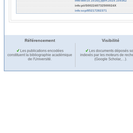
info:doi/10.1016/j.jqsrt.2025.109362
info:pii/S002240732500024X
info:scp/85217282371
Référencement
Visibilité
Les publications encodées
Les documents déposés so
constituent la bibliographie académique
indexés par les moteurs de rech
de l'Université.
(Google Scholar,…).