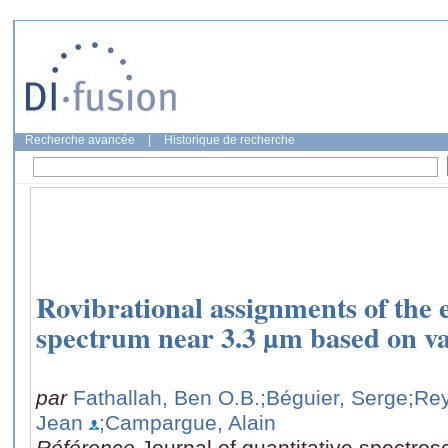
Recherche avancée
|
Historique de recherche
Rovibrational assignments of the 
spectrum near 3.3 µm based on var
par
Fathallah, Ben O.B.
;Béguier, Serge
;Rey
Jean
;Campargue, Alain
Référence
Journal of quantitative spectrosc