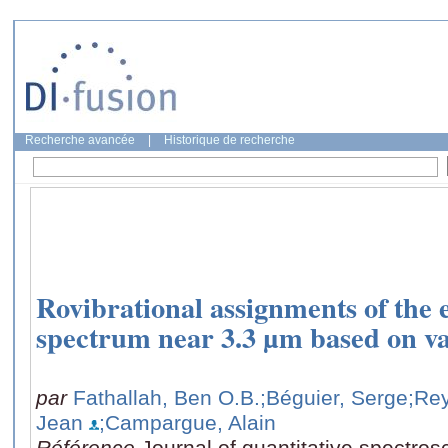
Recherche avancée
|
Historique de recherche
Rovibrational assignments of the 
spectrum near 3.3 µm based on var
par
Fathallah, Ben O.B.
;Béguier, Serge
;Rey
Jean
;Campargue, Alain
Référence
Journal of quantitative spectrosc